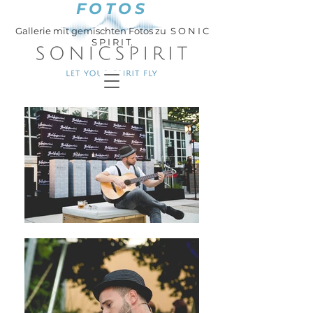
FOTOS
Gallerie mit gemischten Fotos zu S O N I C
S P I R I T.